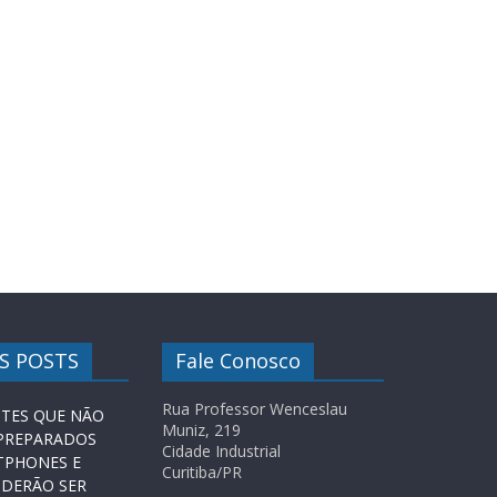
S POSTS
Fale Conosco
Rua Professor Wenceslau
ITES QUE NÃO
Muniz, 219
 PREPARADOS
Cidade Industrial
TPHONES E
Curitiba/PR
ODERÃO SER