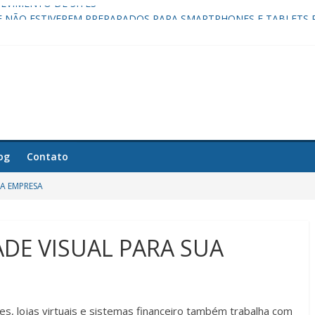
LVIMENTO DE SITES
UE NÃO ESTIVEREM PREPARADOS PARA SMARTPHONES E TABLETS 
AIS PARA SITES
DADE VISUAL PARA SUA EMPRESA
RO COM CONCILIAÇÃO BANCÁRIA
og
Contato
UA EMPRESA
ADE VISUAL PARA SUA
, lojas virtuais e sistemas financeiro também trabalha com