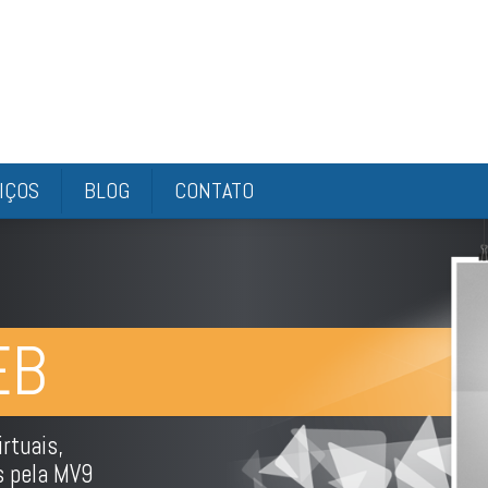
IÇOS
BLOG
CONTATO
EB
rtuais,
s pela MV9