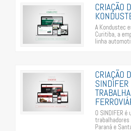
CRIAÇÃO 
KONDUSTE
A Kondustec es
Curitiba, a em
linha automotiv
CRIAÇÃO 
SINDIFER 
TRABALH
FERROVIÁ
O SINDIFER é u
trabalhadores
Paraná e Santa