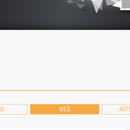
MA
WEB
ART